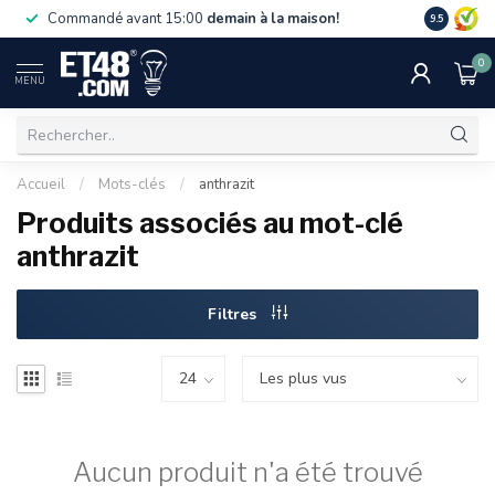
La livraiso
Commandé avant 15:00
demain à la maison!
9.5
de 75 €. U
0
MENU
Accueil
/
Mots-clés
/
anthrazit
Produits associés au mot-clé
anthrazit
Filtres
Aucun produit n'a été trouvé