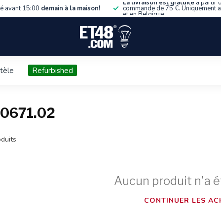
La livraison est gratuite
à partir 
 avant 15:00
demain à la maison!
commande de 75 €. Uniquement 
et en Belgique.
ntèle
Refurbished
80671.02
duits
Aucun produit n'a é
CONTINUER LES AC