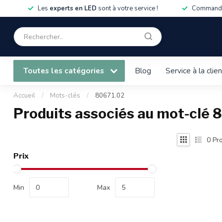
Les
experts en LED
sont à votre service !
Commandé
Toutes les catégories
Blog
Service à la clie
Accueil
/
Mots-clés
/
80671.02
Produits associés au mot-clé 
0
Pro
Prix
Min
Max