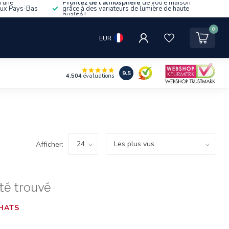
d'une
Profitez de l'atmosphère
de votre maison
aux Pays-Bas
grâce à des variateurs de lumière de haute
qualité !
0
EUR
9.5
4.504
évaluations
Afficher:
té trouvé
HATS