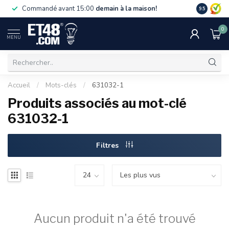
La livraiso
Commandé avant 15:00
demain à la maison!
9.5
de 75 €. U
0
MENU
Accueil
/
Mots-clés
/
631032-1
Produits associés au mot-clé
631032-1
Filtres
Aucun produit n'a été trouvé