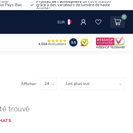
d'une
Profitez de l'atmosphère
de votre maison
aux Pays-Bas
grâce à des variateurs de lumière de haute
qualité !
0
EUR
9.5
4.504
évaluations
Afficher:
té trouvé
HATS