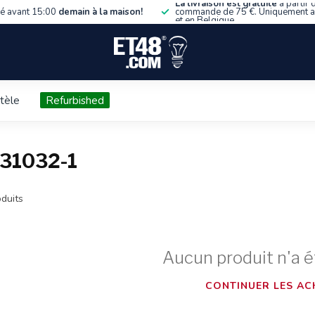
La livraison est gratuite
à partir 
 avant 15:00
demain à la maison!
commande de 75 €. Uniquement 
et en Belgique.
ntèle
Refurbished
631032-1
duits
Aucun produit n'a é
CONTINUER LES AC