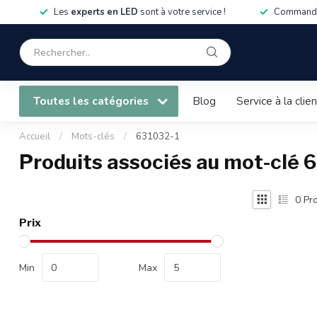
Les
experts en LED
sont à votre service !
Commandé
Toutes les catégories
Blog
Service à la clie
Accueil
/
Mots-clés
/
631032-1
Produits associés au mot-clé 
0
Pro
Prix
Min
Max