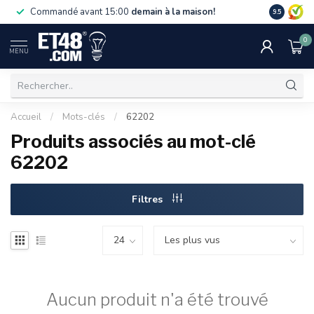
La livraiso
Commandé avant 15:00
demain à la maison!
9.5
de 75 €. U
0
MENU
Accueil
/
Mots-clés
/
62202
Produits associés au mot-clé
62202
Filtres
Aucun produit n'a été trouvé