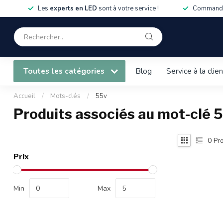
Les
experts en LED
sont à votre service !
Commandé
Toutes les catégories
Blog
Service à la clie
Accueil
/
Mots-clés
/
55v
Produits associés au mot-clé 
0
Pro
Prix
Min
Max