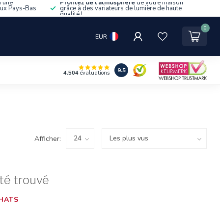
d'une
Profitez de l'atmosphère
de votre maison
aux Pays-Bas
grâce à des variateurs de lumière de haute
qualité !
0
EUR
9.5
4.504
évaluations
Afficher:
té trouvé
HATS