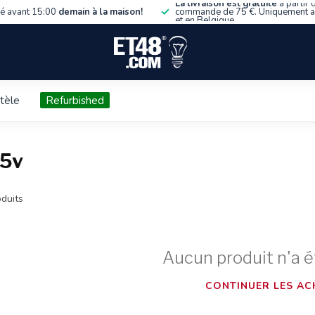
La livraison est gratuite
à partir 
 avant 15:00
demain à la maison!
commande de 75 €. Uniquement 
et en Belgique.
ntèle
Refurbished
55v
duits
Aucun produit n'a é
CONTINUER LES AC