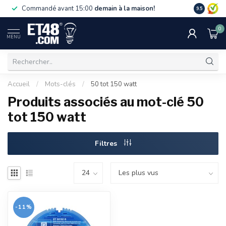
La livraiso
Commandé avant 15:00
demain à la maison!
9.5
de 75 €. U
0
MENU
Accueil
/
Mots-clés
/
50 tot 150 watt
Produits associés au mot-clé 50
tot 150 watt
Filtres
-11%