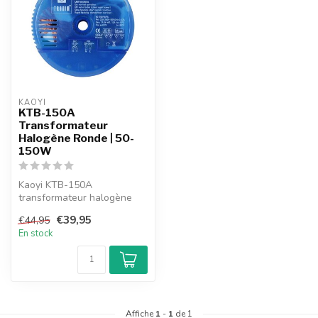
KAOYI
KTB-150A
Transformateur
Halogène Ronde | 50-
150W
Kaoyi KTB-150A
transformateur halogène
ronde 50-150 Watt. Adapté
€39,95
€44,95
pour les lampes...
En stock
Affiche
1
-
1
de 1