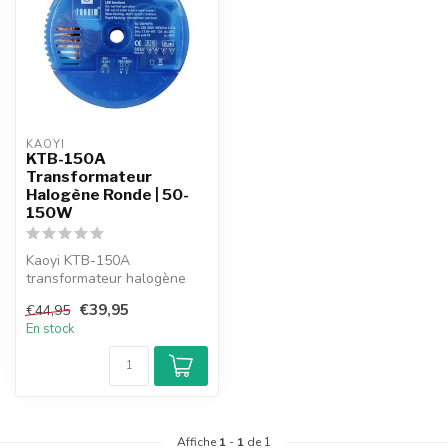
KAOYI
KTB-150A
Transformateur
Halogène Ronde | 50-
150W
Kaoyi KTB-150A
transformateur halogène
ronde 50-150 Watt. Adapté
€39,95
€44,95
pour les lampes...
En stock
Affiche
1
-
1
de 1