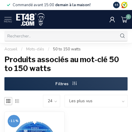
La livraiso
Commandé avant 15:00
demain à la maison!
9.5
de 75 €. U
0
MENU
Accueil
/
Mots-clés
/
50 to 150 watts
Produits associés au mot-clé 50
to 150 watts
Filtres
-11%