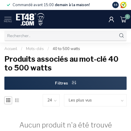
La livraiso
Commandé avant 15:00
demain à la maison!
9.5
de 75 €. U
0
MENU
Accueil
/
Mots-clés
/
40 to 500 watts
Produits associés au mot-clé 40
to 500 watts
Filtres
Aucun produit n'a été trouvé