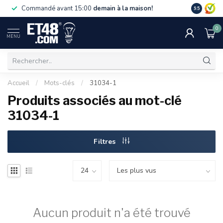
La livraiso
Commandé avant 15:00
demain à la maison!
9.5
de 75 €. U
0
MENU
Accueil
/
Mots-clés
/
31034-1
Produits associés au mot-clé
31034-1
Filtres
Aucun produit n'a été trouvé