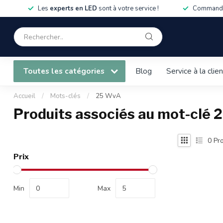
Les
experts en LED
sont à votre service !
Commandé
Toutes les catégories
Blog
Service à la clie
Accueil
/
Mots-clés
/
25 WvA
Produits associés au mot-clé
0
Pro
Prix
Min
Max