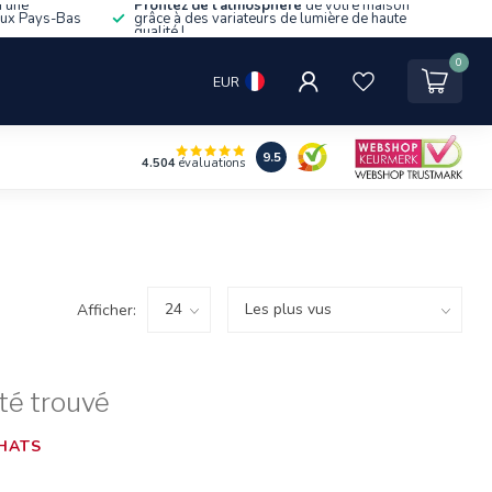
d'une
Profitez de l'atmosphère
de votre maison
aux Pays-Bas
grâce à des variateurs de lumière de haute
qualité !
0
EUR
9.5
4.504
évaluations
Afficher:
té trouvé
HATS