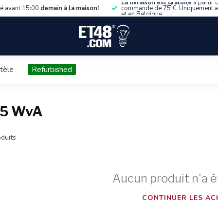
La livraison est gratuite
à partir 
 avant 15:00
demain à la maison!
commande de 75 €. Uniquement 
et en Belgique.
ntèle
Refurbished
 25 WvA
duits
Aucun produit n'a é
CONTINUER LES AC