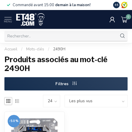
La livraiso
Commandé avant 15:00
demain à la maison!
9.5
de 75 €. U
0
MENU
Accueil
/
Mots-clés
/
2490H
Produits associés au mot-clé
2490H
Filtres
-50%