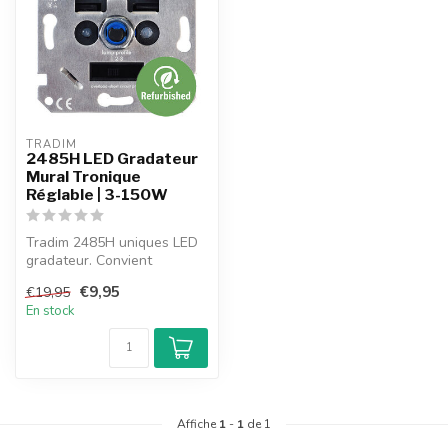
TRADIM
2485H LED Gradateur
Mural Tronique
Réglable | 3-150W
Tradim 2485H uniques LED
gradateur. Convient
également pour les lampes
€9,95
€19,95
à économi...
En stock
Affiche
1
-
1
de 1