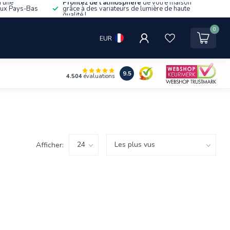
d'une
Profitez de l'atmosphère
de votre maison
aux Pays-Bas
grâce à des variateurs de lumière de haute
qualité !
0
EUR
9.5
4.504
évaluations
Afficher: