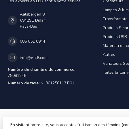
Les experts en LED sont à votre service !
Gradateurs
Lampes & lumi
Aalsbergen 9
Transformateu
6942SE Didam
Pays-Bas
Produits Smar
Produits USB
085 051 0944
Matériau de c
Autres
info@et48.com
Variateurs Se
Numéro de chambre de commerce:
Faites briller 
78081246
Numéro de taxe:
NL861258113.B01
En visitant notre site, vous acceptez l'utilisation des témoins (