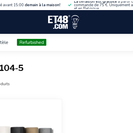
La livraison est gratuite
à partir 
 avant 15:00
demain à la maison!
commande de 75 €. Uniquement 
et en Belgique.
ntèle
Refurbished
2104-5
duits