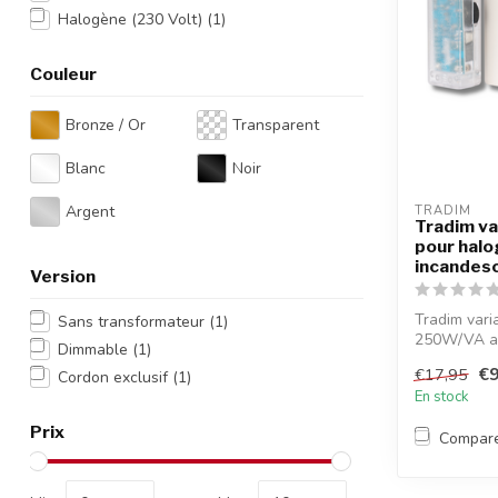
Halogène (230 Volt)
(1)
Couleur
Bronze / Or
Transparent
Blanc
Noir
Argent
TRADIM
Tradim va
pour halo
incandes
Version
Tradim vari
Sans transformateur
(1)
250W/VA av
Dimmable
(1)
Convient ...
€9
€17,95
Cordon exclusif
(1)
En stock
Prix
Compar