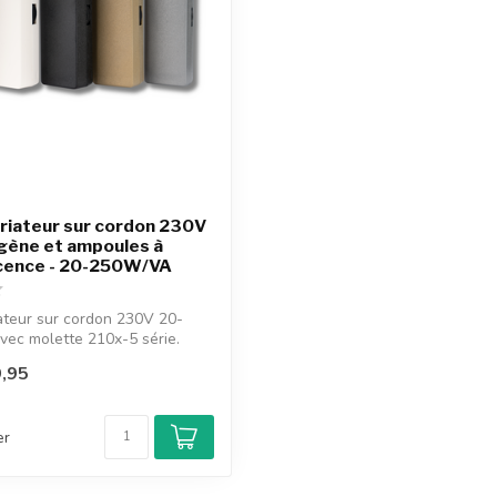
riateur sur cordon 230V
gène et ampoules à
cence - 20-250W/VA
ateur sur cordon 230V 20-
ec molette 210x-5 série.
,95
er