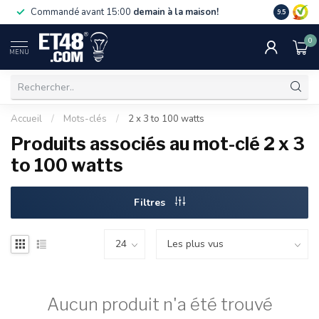
La livraiso
Commandé avant 15:00
demain à la maison!
9.5
de 75 €. U
0
MENU
Accueil
/
Mots-clés
/
2 x 3 to 100 watts
Produits associés au mot-clé 2 x 3
to 100 watts
Filtres
Aucun produit n'a été trouvé