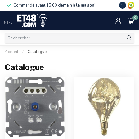
La livraiso
Commandé avant 15:00
demain à la maison!
9.5
de 75 €. U
0
MENU
Accueil
/
Catalogue
Catalogue