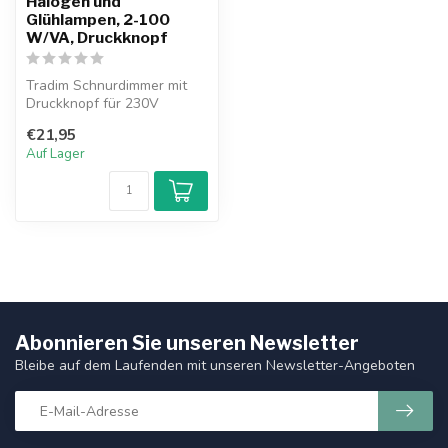
Halogen und
Glühlampen, 2-100
W/VA, Druckknopf
Tradim Schnurdimmer mit
Druckknopf für 230V
Beleuchtung und 12V
€21,95
Anwendungen in K...
Auf Lager
Abonnieren Sie unseren Newsletter
Bleibe auf dem Laufenden mit unseren Newsletter-Angeboten