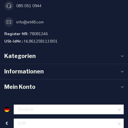
085 051 0944
info@et48.com
Register NR:
78081246
USt-IdNr.:
NL861258113.B01
Kategorien
Informationen
Mein Konto
€