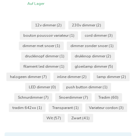
Auf Lager
12v dimmer
(2)
230v dimmer
(2)
bouton poussoir variateur
(1)
cord dimmer
(3)
dimmer met snoer
(1)
dimmer zonder snoer
(1)
druckknopf dimmer
(1)
drukknop dimmer
(2)
filament led dimmer
(1)
gloeilamp dimmer
(5)
halogeen dimmer
(7)
inline dimmer
(2)
lamp dimmer
(2)
LED dimmer
(0)
push button dimmer
(1)
Schnurdimmer
(7)
Snoerdimmer
(7)
Tradim
(60)
tradim 642xx
(1)
Transparant
(1)
Variateur cordon
(3)
Wit
(57)
Zwart
(41)