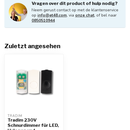
Vragen over dit product of hulp nodig?
Neem gerust contact op met de klantenservice
op
info@et48.com
, via
onze chat
, of bel naar
0850510944
Zuletzt angesehen
TRADIM
Tradim 230V
Schnurdimmer für LED,