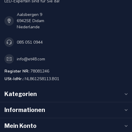
LED-Experten sind für Sie da!
Aalsbergen 9
6942SE Didam
Niederlande
085 051 0944
info@et48.com
Register NR:
78081246
USt-IdNr.:
NL861258113.B01
Kategorien
Informationen
Mein Konto