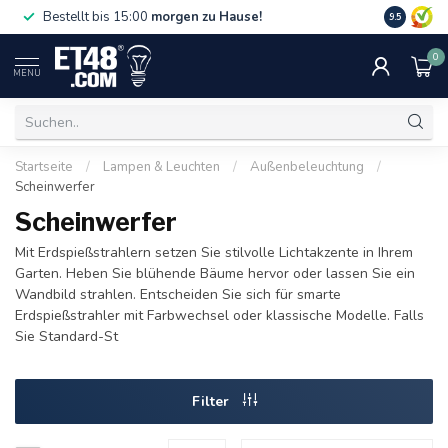
Gratislief
Bestellt bis 15:00
morgen zu Hause!
9.5
75 €. Nur i
0
MENU
Startseite
/
Lampen & Leuchten
/
Außenbeleuchtung
/
Scheinwerfer
Scheinwerfer
Mit Erdspießstrahlern setzen Sie stilvolle Lichtakzente in Ihrem
Garten. Heben Sie blühende Bäume hervor oder lassen Sie ein
Wandbild strahlen. Entscheiden Sie sich für smarte
Erdspießstrahler mit Farbwechsel oder klassische Modelle. Falls
Sie Standard-St
Filter