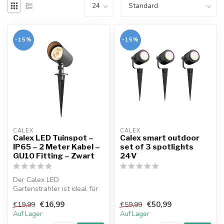
-15%
-15%
CALEX
CALEX
Calex LED Tuinspot –
Calex smart outdoor
IP65 – 2 Meter Kabel –
set of 3 spotlights
GU10 Fitting – Zwart
24V
Der Calex LED
Gartenstrahler ist ideal für
Außenbeleuchtung. Mit
€16,99
€50,99
€19,99
€59,99
Erdspieß leicht...
Auf Lager
Auf Lager