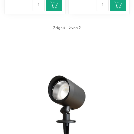
Zeige
1
-
2
von 2