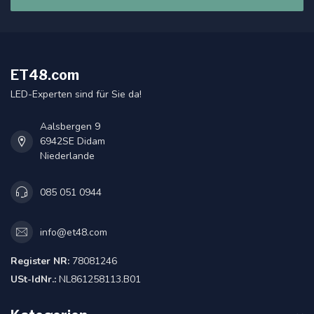
ET48.com
LED-Experten sind für Sie da!
Aalsbergen 9
6942SE Didam
Niederlande
085 051 0944
info@et48.com
Register NR:
78081246
USt-IdNr.:
NL861258113.B01