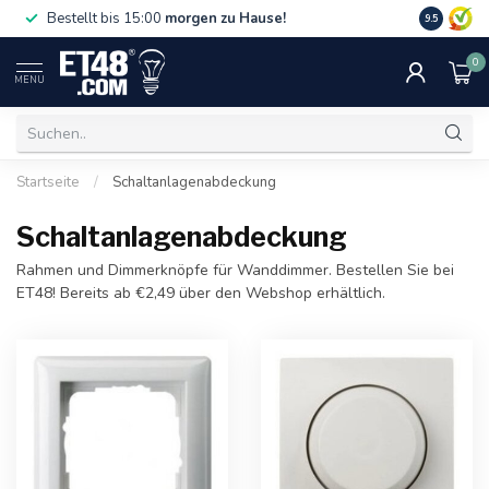
Gratislief
Bestellt bis 15:00
morgen zu Hause!
9.5
75 €. Nur i
0
MENU
Startseite
/
Schaltanlagenabdeckung
Schaltanlagenabdeckung
Rahmen und Dimmerknöpfe für Wanddimmer. Bestellen Sie bei
ET48! Bereits ab €2,49 über den Webshop erhältlich.