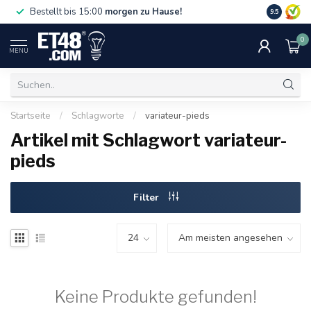
Gratislief
Bestellt bis 15:00
morgen zu Hause!
9.5
75 €. Nur i
0
MENU
Startseite
/
Schlagworte
/
variateur-pieds
Artikel mit Schlagwort variateur-
pieds
Filter
Keine Produkte gefunden!