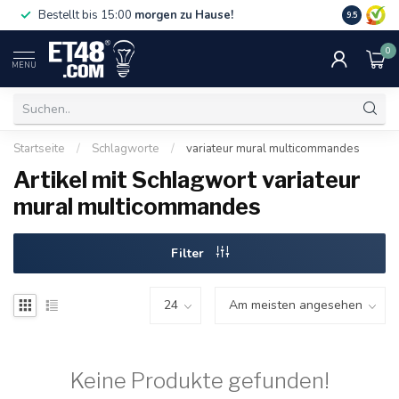
Gratislief
Bestellt bis 15:00
morgen zu Hause!
9.5
75 €. Nur i
0
MENU
Startseite
/
Schlagworte
/
variateur mural multicommandes
Artikel mit Schlagwort variateur
mural multicommandes
Filter
Keine Produkte gefunden!