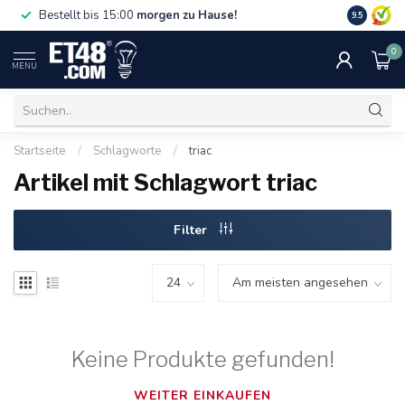
Gratislief
Bestellt bis 15:00
morgen zu Hause!
9.5
75 €. Nur i
0
MENU
Startseite
/
Schlagworte
/
triac
Artikel mit Schlagwort triac
Filter
Keine Produkte gefunden!
WEITER EINKAUFEN