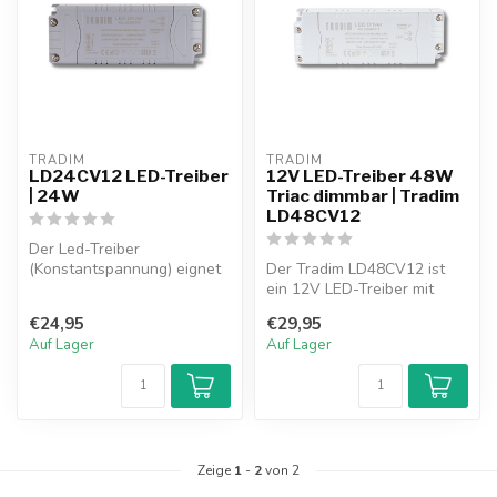
TRADIM
TRADIM
LD24CV12 LED-Treiber
12V LED-Treiber 48W
| 24W
Triac dimmbar | Tradim
LD48CV12
Der Led-Treiber
(Konstantspannung) eignet
Der Tradim LD48CV12 ist
sich zur Ansteuerung von
ein 12V LED-Treiber mit
12V-LED-Lampe...
48W und
€24,95
€29,95
Konstantspannung (CV). T...
Auf Lager
Auf Lager
Zeige
1
-
2
von 2