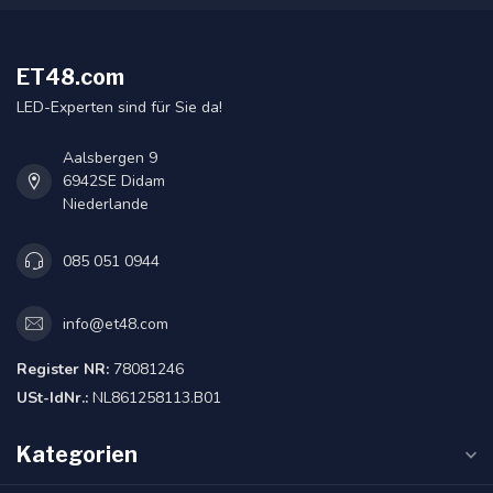
ET48.com
LED-Experten sind für Sie da!
Aalsbergen 9
6942SE Didam
Niederlande
085 051 0944
info@et48.com
Register NR:
78081246
USt-IdNr.:
NL861258113.B01
Kategorien