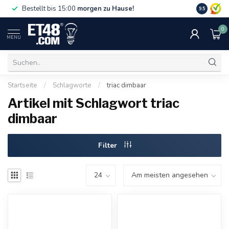
Gratislief
Bestellt bis 15:00
morgen zu Hause!
9.5
75 €. Nur i
0
MENU
Startseite
/
Schlagworte
/
triac dimbaar
Artikel mit Schlagwort triac
dimbaar
Filter