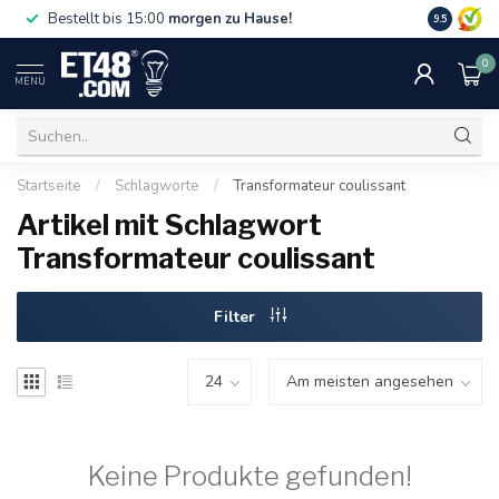
Gratislief
Bestellt bis 15:00
morgen zu Hause!
9.5
75 €. Nur i
0
MENU
Startseite
/
Schlagworte
/
Transformateur coulissant
Artikel mit Schlagwort
Transformateur coulissant
Filter
Keine Produkte gefunden!