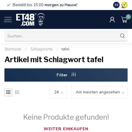
Gratislief
Bestellt bis 15:00
morgen zu Hause!
9.5
75 €. Nur i
0
MENU
Startseite
/
Schlagworte
/
tafel
Artikel mit Schlagwort tafel
Filter
Keine Produkte gefunden!
WEITER EINKAUFEN