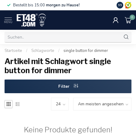
Gratislief
Bestellt bis 15:00
morgen zu Hause!
9.5
75 €. Nur i
0
MENU
Startseite
/
Schlagworte
/
single button for dimmer
Artikel mit Schlagwort single
button for dimmer
Filter
Keine Produkte gefunden!