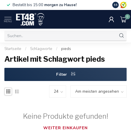
Gratislief
Bestellt bis 15:00
morgen zu Hause!
9.5
75 €. Nur i
0
MENU
Startseite
/
Schlagworte
/
pieds
Artikel mit Schlagwort pieds
Filter
Keine Produkte gefunden!
WEITER EINKAUFEN