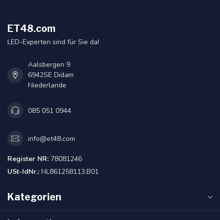
ET48.com
LED-Experten sind für Sie da!
Aalsbergen 9
6942SE Didam
Niederlande
085 051 0944
info@et48.com
Register NR:
78081246
USt-IdNr.:
NL861258113.B01
Kategorien