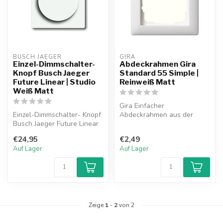
BUSCH JAEGER
GIRA
Einzel-Dimmschalter-
Abdeckrahmen Gira
Knopf Busch Jaeger
Standard 55 Simple |
Future Linear | Studio
Reinweiß Matt
Weiß Matt
Gira Einfacher
Einzel-Dimmschalter- Knopf
Abdeckrahmen aus der
Busch Jaeger Future Linear
Serie Standard 55 in der
Studio weiß matt.
Farbe Reinweiß matt...
€24,95
€2,49
Auf Lager
Auf Lager
Zeige
1
-
2
von 2