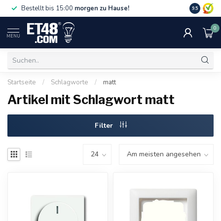
Gratislief
Bestellt bis 15:00
morgen zu Hause!
9.5
75 €. Nur i
0
MENU
Startseite
/
Schlagworte
/
matt
Artikel mit Schlagwort matt
Filter