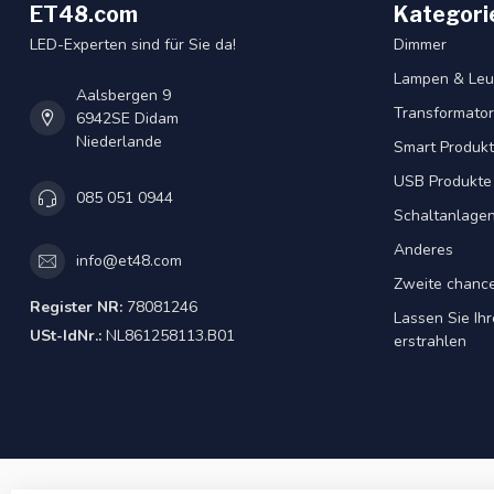
ET48.com
Kategori
LED-Experten sind für Sie da!
Dimmer
Lampen & Leu
Aalsbergen 9
Transformator
6942SE Didam
Niederlande
Smart Produk
USB Produkte
085 051 0944
Schaltanlage
Anderes
info@et48.com
Zweite chanc
Register NR:
78081246
Lassen Sie Ih
USt-IdNr.:
NL861258113.B01
erstrahlen