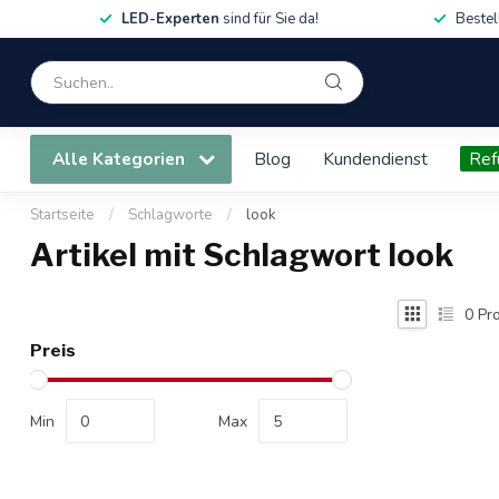
LED-Experten
sind für Sie da!
Bestel
Alle Kategorien
Blog
Kundendienst
Ref
Startseite
/
Schlagworte
/
look
Artikel mit Schlagwort look
0
Pro
Preis
Min
Max