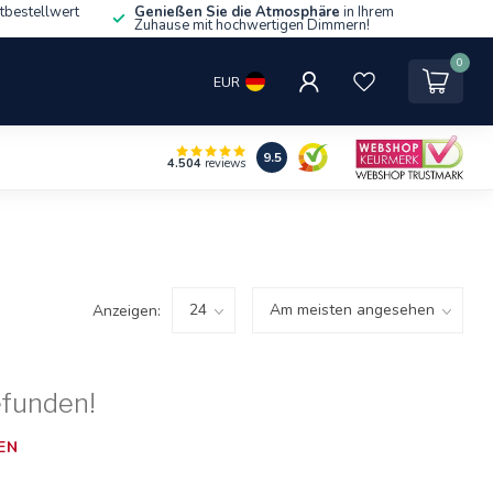
tbestellwert
Genießen Sie die Atmosphäre
in Ihrem
Zuhause mit hochwertigen Dimmern!
0
EUR
9.5
4.504
reviews
Anzeigen:
efunden!
EN