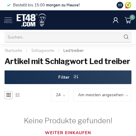
Gratislief
Bestellt bis 15:00
morgen zu Hause!
9.5
75 €. Nur i
0
MENU
Startseite
/
Schlagworte
/
Led treiber
Artikel mit Schlagwort Led treiber
Filter
Keine Produkte gefunden!
WEITER EINKAUFEN