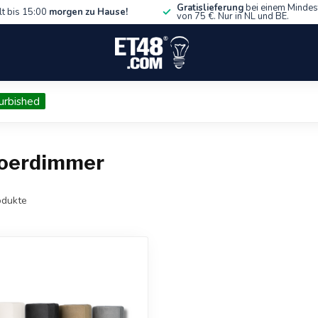
Gratislieferung
bei einem Mindes
lt bis 15:00
morgen zu Hause!
von 75 €. Nur in NL und BE.
urbished
noerdimmer
dukte