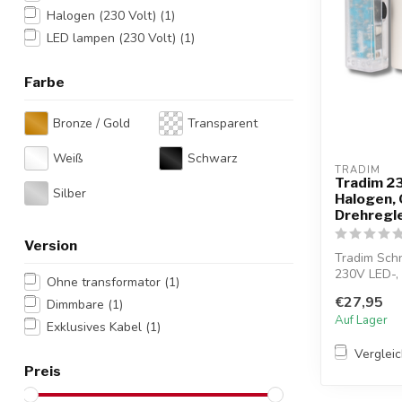
Halogen (230 Volt)
(1)
LED lampen (230 Volt)
(1)
Farbe
Bronze / Gold
Transparent
Weiß
Schwarz
TRADIM
Tradim 2
Silber
Halogen, 
Drehregl
Version
Tradim Schn
230V LED-,
Ohne transformator
(1)
40W...
€27,95
Dimmbare
(1)
Auf Lager
Exklusives Kabel
(1)
Verglei
Preis