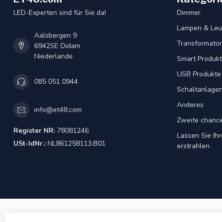
LED-Experten sind für Sie da!
Dimmer
Lampen & Leu
Aalsbergen 9
Transformator
6942SE Didam
Niederlande
Smart Produk
USB Produkte
085 051 0944
Schaltanlage
Anderes
info@et48.com
Zweite chanc
Register NR:
78081246
Lassen Sie Ih
USt-IdNr.:
NL861258113.B01
erstrahlen