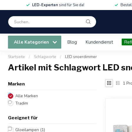
LED-Experten
sind für Sie da!
Bestel
Alle Kategorien
Blog
Kundendienst
Ref
Startseite
/
Schlagworte
/
LED snoerdimmer
Artikel mit Schlagwort LED s
1
Pro
Marken
Alle Marken
Tradim
Geeignet für
Gloeilampen
(1)