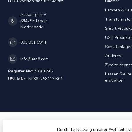
LED-Experten sind für Sie da!
Dimmer
Lampen & Leu
Aalsbergen 9
Transformator
6942SE Didam
Niederlande
Smart Produk
USB Produkte
085 051 0944
Schaltanlage
Anderes
info@et48.com
Zweite chanc
Register NR:
78081246
Lassen Sie Ih
USt-IdNr.:
NL861258113.B01
erstrahlen
Durch die Nutzung unserer Webseite st