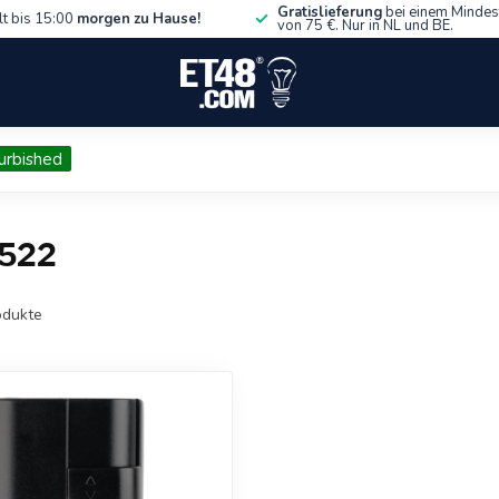
Gratislieferung
bei einem Mindes
lt bis 15:00
morgen zu Hause!
von 75 €. Nur in NL und BE.
urbished
0522
dukte