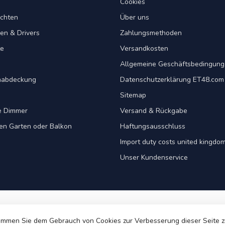
Cookies
chten
Über uns
en & Drivers
Zahlungsmethoden
te
Versandkosten
Allgemeine Geschäftsbedingun
nabdeckung
Datenschutzerklärung ET48.com
Sitemap
e Dimmer
Versand & Rückgabe
ren Garten oder Balkon
Haftungsausschluss
Import duty costs united kingdom
Unser Kundenservice
immen Sie dem Gebrauch von Cookies zur Verbesserung dieser Seite 