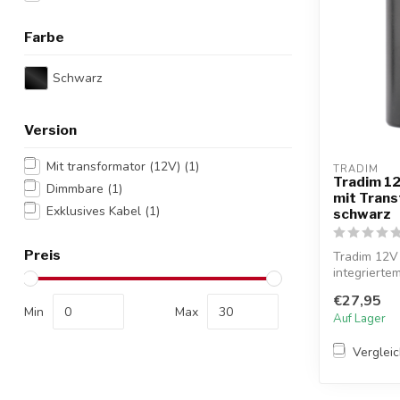
Farbe
Schwarz
Version
Mit transformator (12V)
(1)
TRADIM
Tradim 1
Dimmbare
(1)
mit Tran
Exklusives Kabel
(1)
schwarz
Preis
Tradim 12V
integrierte
Geeignet ...
€27,95
Min
Max
Auf Lager
Verglei