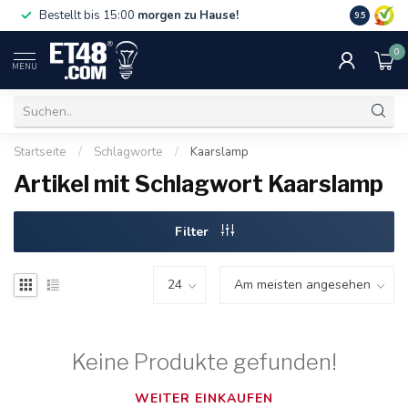
Gratislief
Bestellt bis 15:00
morgen zu Hause!
9.5
75 €. Nur i
0
MENU
Startseite
/
Schlagworte
/
Kaarslamp
Artikel mit Schlagwort Kaarslamp
Filter
Keine Produkte gefunden!
WEITER EINKAUFEN