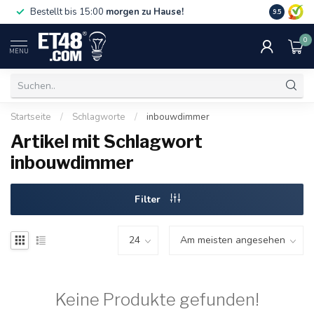
Gratislief
Bestellt bis 15:00
morgen zu Hause!
9.5
75 €. Nur i
0
MENU
Startseite
/
Schlagworte
/
inbouwdimmer
Artikel mit Schlagwort
inbouwdimmer
Filter
Keine Produkte gefunden!