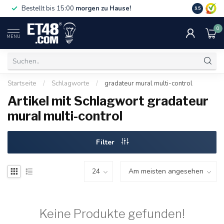
Gratislief
Bestellt bis 15:00
morgen zu Hause!
9.5
75 €. Nur i
0
MENU
Startseite
/
Schlagworte
/
gradateur mural multi-control
Artikel mit Schlagwort gradateur
mural multi-control
Filter
Keine Produkte gefunden!