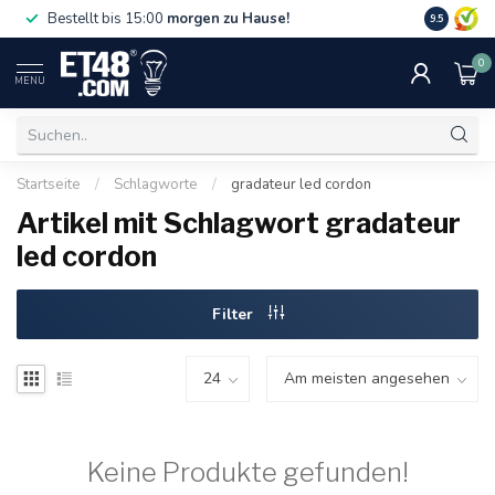
Gratislief
Bestellt bis 15:00
morgen zu Hause!
9.5
75 €. Nur i
0
MENU
Startseite
/
Schlagworte
/
gradateur led cordon
Artikel mit Schlagwort gradateur
led cordon
Filter
Keine Produkte gefunden!