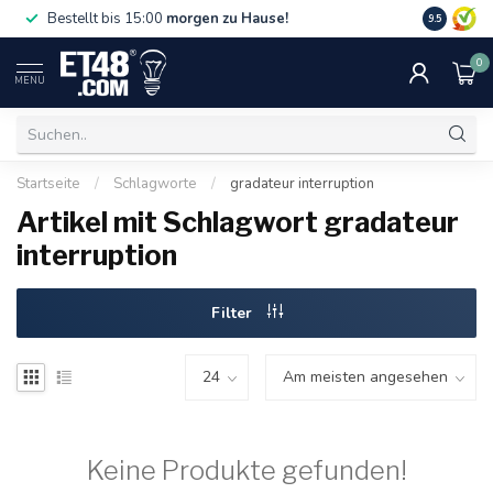
Gratislief
Bestellt bis 15:00
morgen zu Hause!
9.5
75 €. Nur i
0
MENU
Startseite
/
Schlagworte
/
gradateur interruption
Artikel mit Schlagwort gradateur
interruption
Filter
Keine Produkte gefunden!