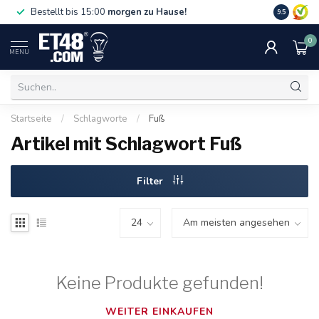
Gratislief
Bestellt bis 15:00
morgen zu Hause!
9.5
75 €. Nur i
0
MENU
Startseite
/
Schlagworte
/
Fuß
Artikel mit Schlagwort Fuß
Filter
Keine Produkte gefunden!
WEITER EINKAUFEN