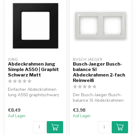
JUNG
BUSCH JAEGER
Abdeckrahmen Jung
Busch-Jaeger Busch-
Simple A550 | Graphit
balance SI
Schwarz Matt
Abdeckrahmen 2-fach
Reinweiß
Einfacher Abdeckrahmen
Jung A550 graphitschwarz
Der Busch-Jaeger Busch-
matt.
balance SI Abdeckrahmen
2-fach in Reinweiß vereint
€8,49
€3,98
klare ...
Auf Lager
Auf Lager