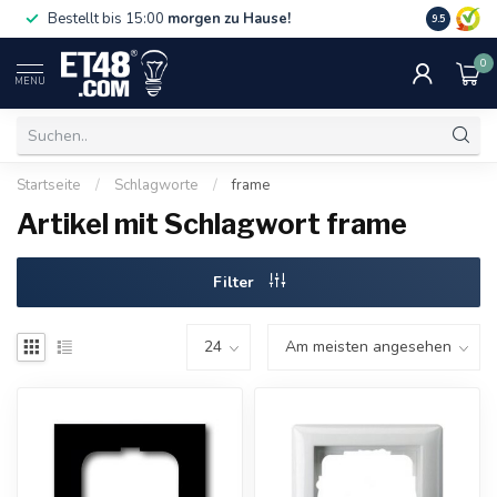
Gratislief
Bestellt bis 15:00
morgen zu Hause!
9.5
75 €. Nur i
0
MENU
Startseite
/
Schlagworte
/
frame
Artikel mit Schlagwort frame
Filter