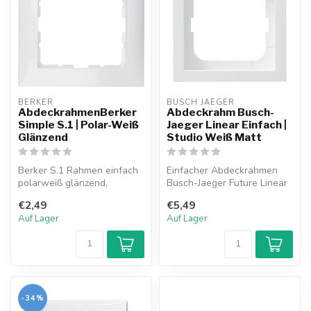
BERKER
BUSCH JAEGER
AbdeckrahmenBerker
Abdeckrahm Busch-
Simple S.1 | Polar-Weiß
Jaeger Linear Einfach |
Glänzend
Studio Weiß Matt
Berker S.1 Rahmen einfach
Einfacher Abdeckrahmen
polarweiß glänzend.
Busch-Jaeger Future Linear
studio weiß matt
€2,49
€5,49
Auf Lager
Auf Lager
-34%