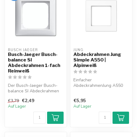
BUSCH JAEGER
JUNG
Busch-Jaeger Busch-
Abdeckrahmen Jung
balance SI
Simple A550 |
Abdeckrahmen 1-fach
Alpinweiß
Reinweiß
Einfacher
Der Busch-Jaeger Busch-
AbdeckrahmenJung A550
balance SI Abdeckrahmen
alpin Weiß (A5581BFWW).
1-fach in Reinweiß vereint
Ein einfaches, neutrales...
€2,49
€5,95
€3,79
klare ...
Auf Lager
Auf Lager