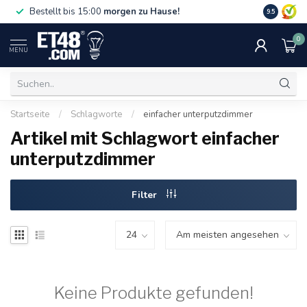
Gratislief
Bestellt bis 15:00
morgen zu Hause!
9.5
75 €. Nur i
0
MENU
Startseite
/
Schlagworte
/
einfacher unterputzdimmer
Artikel mit Schlagwort einfacher
unterputzdimmer
Filter
Keine Produkte gefunden!