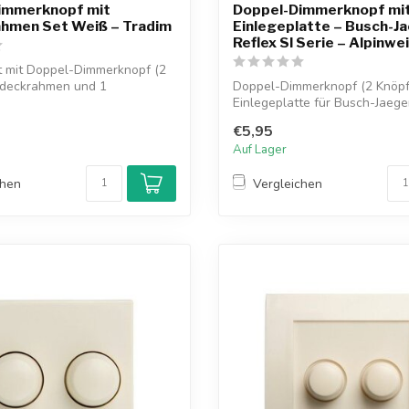
immerknopf mit
Doppel-Dimmerknopf mi
hmen Set Weiß – Tradim
Einlegeplatte – Busch-J
Reflex SI Serie – Alpinwe
t mit Doppel-Dimmerknopf (2
bdeckrahmen und 1
Doppel-Dimmerknopf (2 Knöpf
....
Einlegeplatte für Busch-Jaege
Serie...
€5,95
Auf Lager
chen
Vergleichen