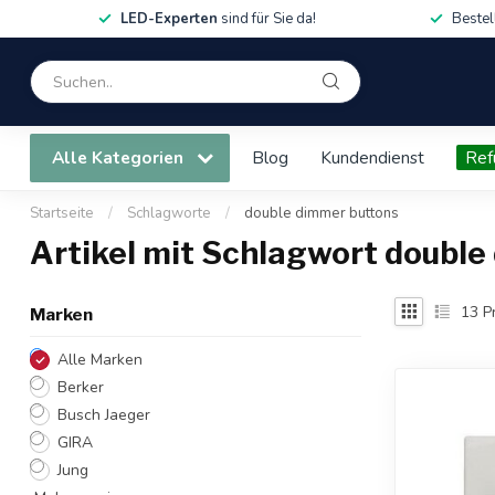
LED-Experten
sind für Sie da!
Bestel
Alle Kategorien
Blog
Kundendienst
Ref
Startseite
/
Schlagworte
/
double dimmer buttons
Artikel mit Schlagwort doubl
13
P
Marken
Alle Marken
Berker
Busch Jaeger
GIRA
Jung