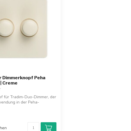
r Dimmerknopf Peha
 | Creme
f für Tradim-Duo-Dimmer, der
wendung in der Peha-
..
chen