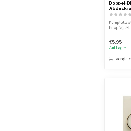
Doppel-D
Abdeckra
Komplettse
Knöpfe), A
Einlegeplatte
€5,95
Auf Lager
Verglei