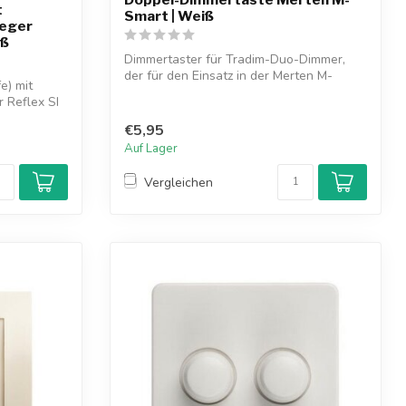
t
Smart | Weiß
aeger
iß
Dimmertaster für Tradim-Duo-Dimmer,
der für den Einsatz in der Merten M-
e) mit
Smart-Se...
r Reflex SI
€5,95
Auf Lager
Vergleichen