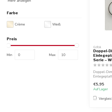
Mehr anzeigen
Farbe
Crème
Weiß
Preis
GIRA
Doppel-D
Min
Max
Einlegepl
Serie – W
Doppel-Dim
Einlegeplat
Abdec...
€5,95
Auf Lager
Verglei