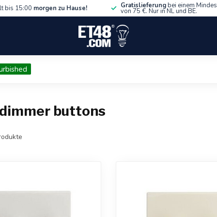
Gratislieferung
bei einem Mindes
lt bis 15:00
morgen zu Hause!
von 75 €. Nur in NL und BE.
urbished
e dimmer buttons
rodukte