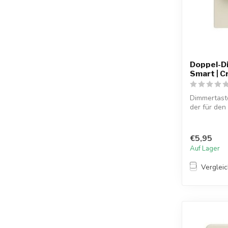
Doppel-D
Smart | 
Dimmertast
der für den
Smart-Se...
€5,95
Auf Lager
Verglei