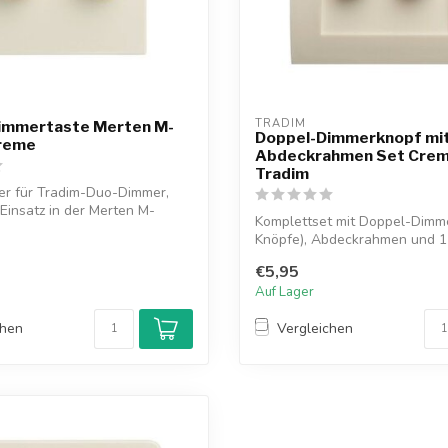
TRADIM
immertaste Merten M-
Doppel-Dimmerknopf mi
Creme
Abdeckrahmen Set Crem
Tradim
er für Tradim-Duo-Dimmer,
 Einsatz in der Merten M-
Komplettset mit Doppel-Dimm
Knöpfe), Abdeckrahmen und 1
Einlegeplatte....
€5,95
Auf Lager
chen
Vergleichen