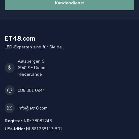
Kundendienst
ET48.com
LED-Experten sind für Sie da!
Aalsbergen 9
6942SE Didam
Niederlande
085 051 0944
info@et48.com
Register NR:
78081246
USt-IdNr.:
NL861258113.B01