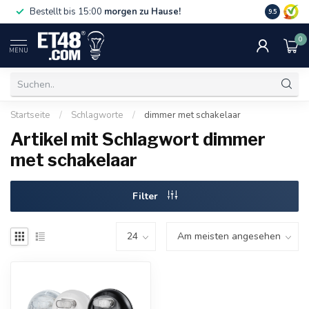
Gratislief
Bestellt bis 15:00
morgen zu Hause!
9.5
75 €. Nur i
0
MENU
Startseite
/
Schlagworte
/
dimmer met schakelaar
Artikel mit Schlagwort dimmer
met schakelaar
Filter