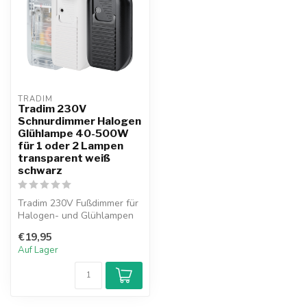
TRADIM
Tradim 230V
Schnurdimmer Halogen
Glühlampe 40-500W
für 1 oder 2 Lampen
transparent weiß
schwarz
Tradim 230V Fußdimmer für
Halogen- und Glühlampen
40-500W. Erhältlich in
€19,95
Ausführ...
Auf Lager