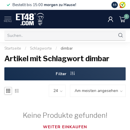
Gratislief
Bestellt bis 15:00
morgen zu Hause!
9.5
75 €. Nur i
0
MENU
Startseite
/
Schlagworte
/
dimbar
Artikel mit Schlagwort dimbar
Filter
Keine Produkte gefunden!
WEITER EINKAUFEN