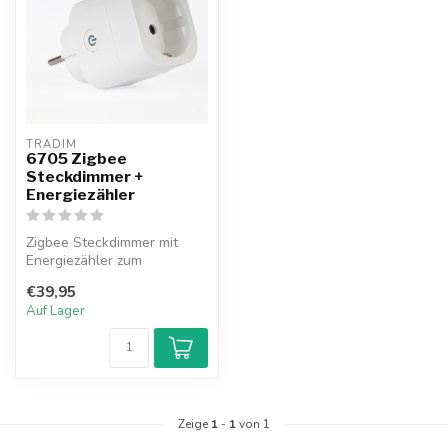
TRADIM
6705 Zigbee
Steckdimmer +
Energiezähler
Zigbee Steckdimmer mit
Energiezähler zum
kabellosen Dimmen von
€39,95
Beleuchtung und z...
Auf Lager
Zeige
1
-
1
von 1