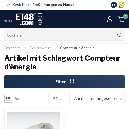
Gratislief
Bestellt bis 15:00
morgen zu Hause!
9.5
75 €. Nur i
0
MENU
Startseite
/
Schlagworte
/
Compteur d’énergie
Artikel mit Schlagwort Compteur
d’énergie
Filter