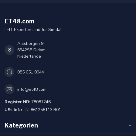
ET48.com
LED-Experten sind für Sie da!
Aalsbergen 9
6942SE Didam
Niederlande
085 051 0944
info@et48.com
Register NR:
78081246
USt-IdNr.:
NL861258113.B01
Kategorien