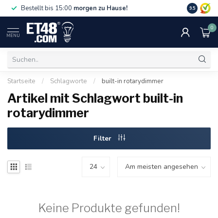
Gratislief
Bestellt bis 15:00
morgen zu Hause!
9.5
75 €. Nur i
0
MENU
Startseite
/
Schlagworte
/
built-in rotarydimmer
Artikel mit Schlagwort built-in
rotarydimmer
Filter
Keine Produkte gefunden!