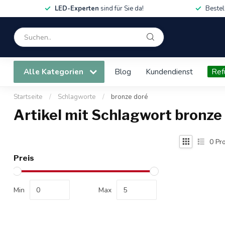
LED-Experten
sind für Sie da!
Bestel
Alle Kategorien
Blog
Kundendienst
Ref
Startseite
/
Schlagworte
/
bronze doré
Artikel mit Schlagwort bronze
0
Pro
Preis
Min
Max