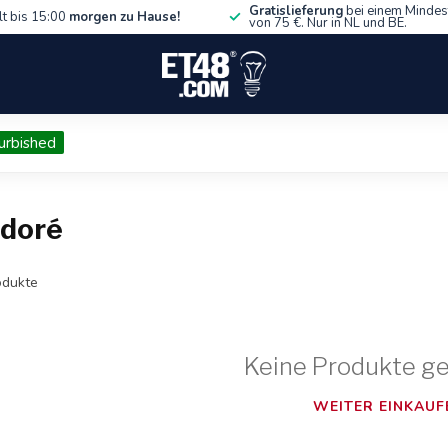
Gratislieferung
bei einem Mindes
lt bis 15:00
morgen zu Hause!
von 75 €. Nur in NL und BE.
urbished
 doré
dukte
Keine Produkte g
WEITER EINKAUF