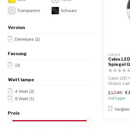
Transparent
Schwarz
Version
Dimmbare
(2)
Fassung
CALEX
Calex LED
Spiegel 
(3)
Calex LED V
Watt lampe
Globus-La
G1...
4 Watt
(2)
€1
€17,95
Auf Lager
6 Watt
(1)
Verglei
Preis