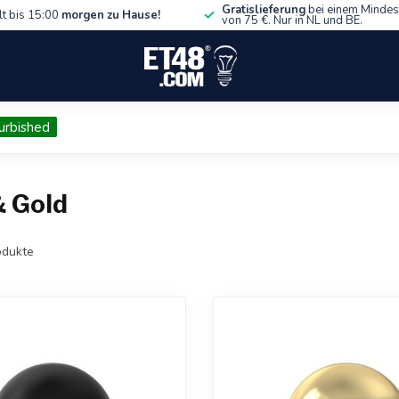
Gratislieferung
bei einem Mindes
lt bis 15:00
morgen zu Hause!
von 75 €. Nur in NL und BE.
urbished
& Gold
dukte