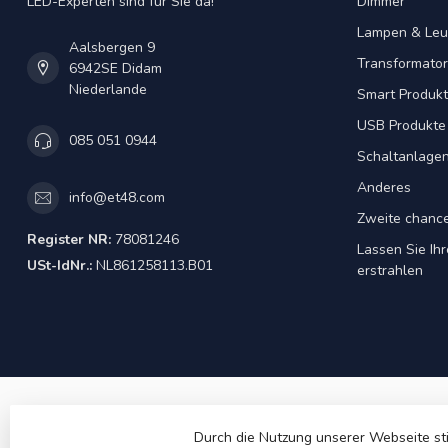
LED-Experten sind für Sie da!
Dimmer
Lampen & Leu
Aalsbergen 9
Transformator
6942SE Didam
Niederlande
Smart Produk
USB Produkte
085 051 0944
Schaltanlage
Anderes
info@et48.com
Zweite chanc
Register NR:
78081246
Lassen Sie Ih
USt-IdNr.:
NL861258113.B01
erstrahlen
Durch die Nutzung unserer Webseite st