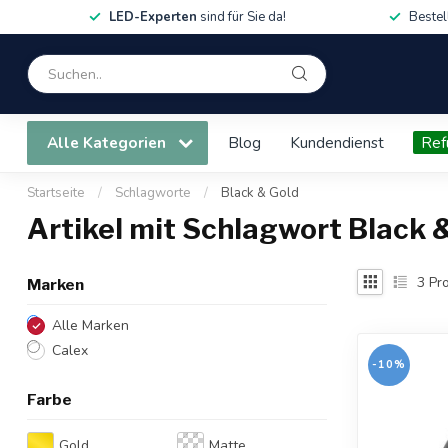
LED-Experten
sind für Sie da!
Bestel
Alle Kategorien
Blog
Kundendienst
Ref
Startseite
/
Schlagworte
/
Black & Gold
Artikel mit Schlagwort Black 
3
Pro
Marken
Alle Marken
Calex
-10%
Farbe
Gold
Matte