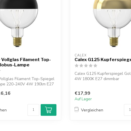
CALEX
 Vollglas Filament Top-
Calex G125 Kupferspiege
Globus-Lampe
Calex G125 Kupferspiegel Go
ollglas Filament Top-Spiegel
4W 1800K E27 dimmbar
mpe 220-240V 4W 190lm E27
6,16
€17,99
Auf Lager
chen
Vergleichen