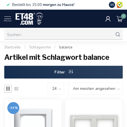
Gratislief
Bestellt bis 15:00
morgen zu Hause!
9.5
75 €. Nur i
0
MENU
Startseite
/
Schlagworte
/
balance
Artikel mit Schlagwort balance
Filter
-34%