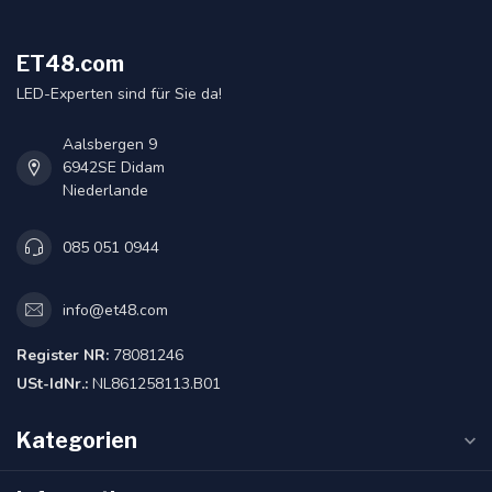
ET48.com
LED-Experten sind für Sie da!
Aalsbergen 9
6942SE Didam
Niederlande
085 051 0944
info@et48.com
Register NR:
78081246
USt-IdNr.:
NL861258113.B01
Kategorien