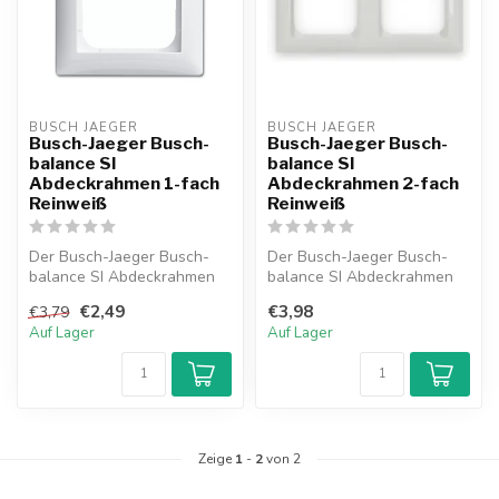
BUSCH JAEGER
BUSCH JAEGER
Busch-Jaeger Busch-
Busch-Jaeger Busch-
balance SI
balance SI
Abdeckrahmen 1-fach
Abdeckrahmen 2-fach
Reinweiß
Reinweiß
Der Busch-Jaeger Busch-
Der Busch-Jaeger Busch-
balance SI Abdeckrahmen
balance SI Abdeckrahmen
1-fach in Reinweiß vereint
2-fach in Reinweiß vereint
€2,49
€3,98
€3,79
klare ...
klare ...
Auf Lager
Auf Lager
Zeige
1
-
2
von 2