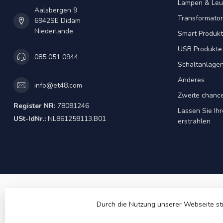
Lampen & Leu
Aalsbergen 9
Transformator
6942SE Didam
Niederlande
Smart Produk
USB Produkte
085 051 0944
Schaltanlage
Anderes
info@et48.com
Zweite chanc
Register NR:
78081246
Lassen Sie Ih
USt-IdNr.:
NL861258113.B01
erstrahlen
Durch die Nutzung unserer Webseite st