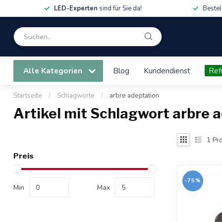
LED-Experten
sind für Sie da!
Bestel
Alle Kategorien
Blog
Kundendienst
Ref
Startseite
/
Schlagworte
/
arbre adeptation
Artikel mit Schlagwort arbre 
1
Pro
Preis
-75%
Min
Max