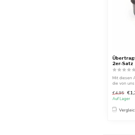
Übertragu
2er-Satz
Mit diesen 
die von un
auf d...
€1,
€4,95
Auf Lager
Verglei