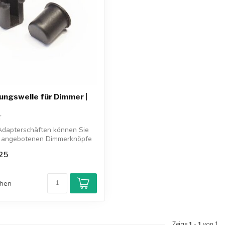
ngswelle für Dimmer |
Adapterschäften können Sie
s angebotenen Dimmerknöpfe
25
chen
Zeige
1
-
1
von 1