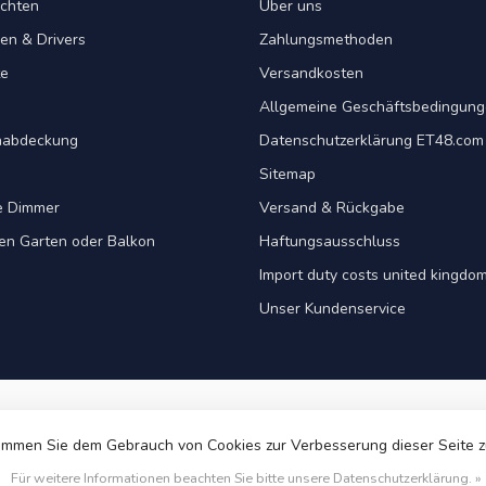
chten
Über uns
en & Drivers
Zahlungsmethoden
te
Versandkosten
Allgemeine Geschäftsbedingun
nabdeckung
Datenschutzerklärung ET48.com
Sitemap
e Dimmer
Versand & Rückgabe
ren Garten oder Balkon
Haftungsausschluss
Import duty costs united kingdom
Unser Kundenservice
immen Sie dem Gebrauch von Cookies zur Verbesserung dieser Seite 
© Copyright 2026 ET48.com
Für weitere Informationen beachten Sie bitte unsere Datenschutzerklärung. »