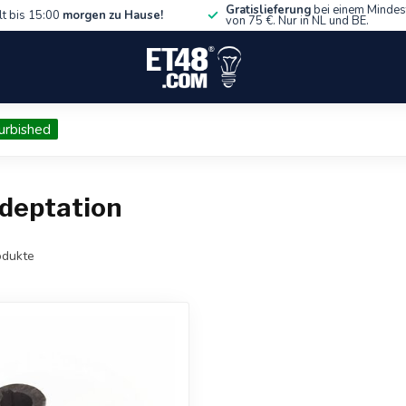
Gratislieferung
bei einem Mindes
lt bis 15:00
morgen zu Hause!
von 75 €. Nur in NL und BE.
urbished
adeptation
dukte