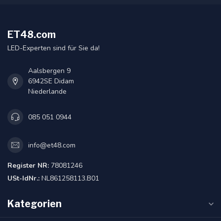
ET48.com
LED-Experten sind für Sie da!
Aalsbergen 9
6942SE Didam
Niederlande
085 051 0944
info@et48.com
Register NR:
78081246
USt-IdNr.:
NL861258113.B01
Kategorien