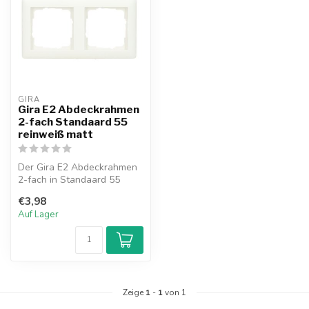
GIRA
Gira E2 Abdeckrahmen
2-fach Standaard 55
reinweiß matt
Der Gira E2 Abdeckrahmen
2-fach in Standaard 55
reinweiß matt ist stilvoll und
€3,98
m...
Auf Lager
Zeige
1
-
1
von 1