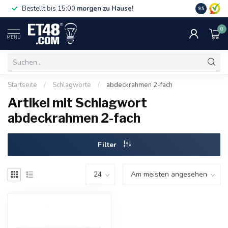
Gratislief
Bestellt bis 15:00
morgen zu Hause!
9.5
75 €. Nur i
0
MENU
Startseite
/
Schlagworte
/
abdeckrahmen 2-fach
Artikel mit Schlagwort
abdeckrahmen 2-fach
Filter